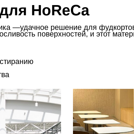
 для HoReCa
ика —удачное решение для фудкортов
сливость поверхностей, и этот матер
истиранию
тва