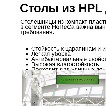
Столы из HPL
Столешницы из компакт‑пласт
в сегменте HoReCa важна выно
требования.
Стойкость к царапинам и 
Лёгкая уборка
Антибактериальные свойс
Высокая влагостойкость
Подходит для уличных зон