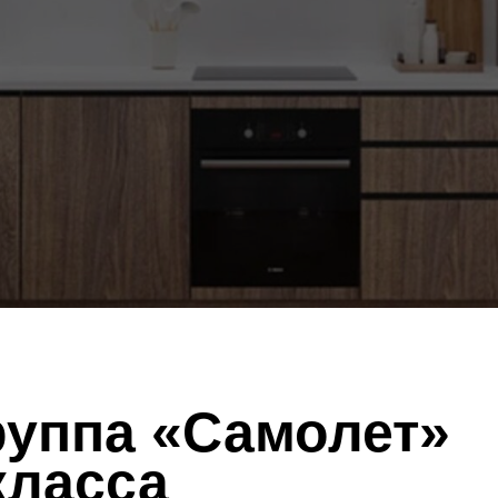
руппа «Самолет»
класса