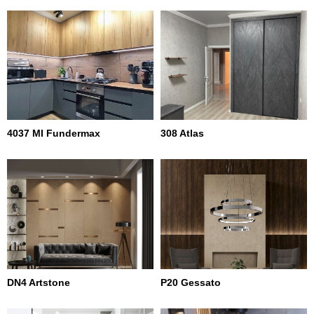
4037 MI Fundermax
308 Atlas
DN4 Artstone
P20 Gessato