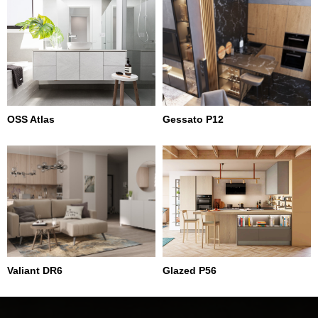
OSS Atlas
Gessato P12
Valiant DR6
Glazed P56