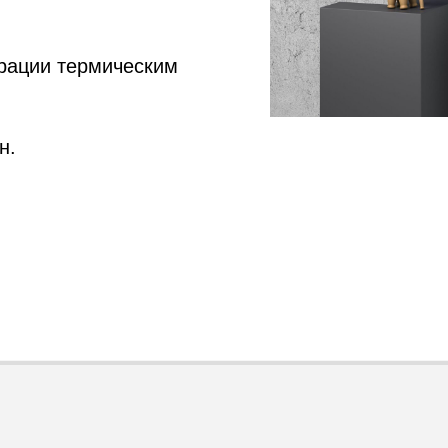
врации термическим
н.