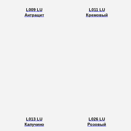
L009 LU
L011 LU
Антрацит
Кремовый
L013 LU
L026 LU
Капучино
Розовый