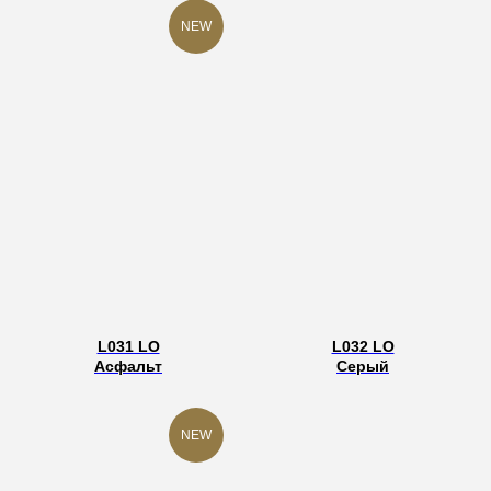
NEW
L031 LO
L032 LO
Асфальт
Серый
NEW