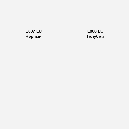
L007 LU
L008 LU
Чёрный
Голубой