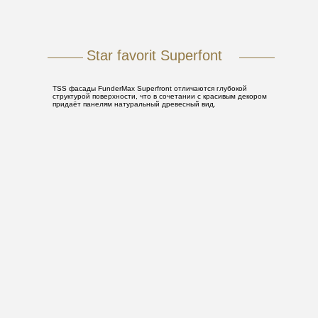
Star favorit Superfont
TSS фасады FunderMax Superfront отличаются глубокой
структурой поверхности, что в сочетании с красивым декором
придаёт панелям натуральный древесный вид.