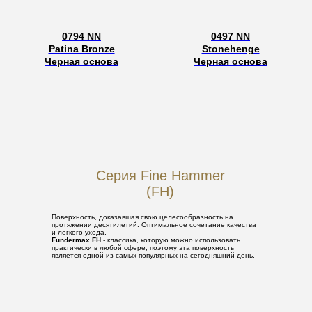
0794 NN
0497 NN
Patina Bronze
Stonehenge
Черная основа
Черная основа
Серия Fine Hammer
(FH)
Поверхность, доказавшая свою целесообразность на
протяжении десятилетий. Оптимальное сочетание качества
и легкого ухода.
Fundermax FH
- классика, которую можно использовать
практически в любой сфере, поэтому эта поверхность
является одной из самых популярных на сегодняшний день.