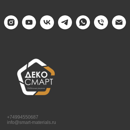
+74994550687
info@smart-materials.ru