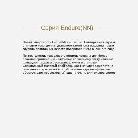
Серия Enduro(NN)
Новая поверхность FunderMax – Enduro. Повторяя изящную и
стильную текстуру натурального камня, она покорила новые
глубины тактильных качеств материала и его внешнего вида.
По технологии, поверхность оптимизирована для более
сложных применений - открытые солнечному свету уличные
площадки, террасы ресторанов, кухни и столовая.
Специальный матовый слой защищает от ультрафиолета, в
сочетании с чрезвычайно глубоким текстурным эффектом
обеспечивает превосходный вид на очень длительное время.