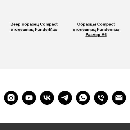
Веер образец Compact
Образцы Сompact
столешниц FunderMax
столешниц Fundermax
Размер А6